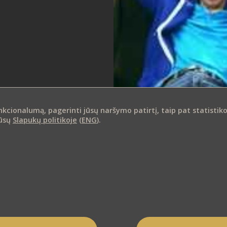
ionalumą, pagerinti jūsų naršymo patirtį, taip pat statistikos i
mūsų
Slapukų politikoje
(
ENG
).