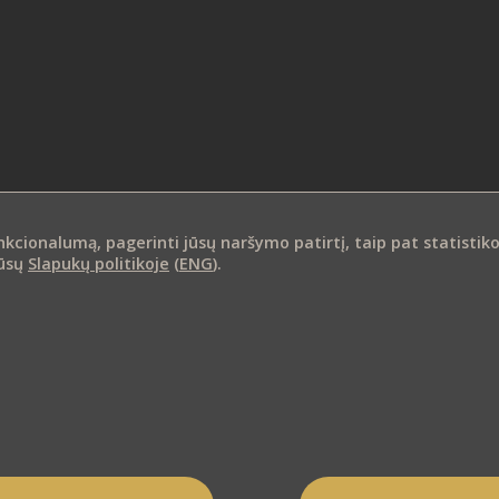
s
ionalumą, pagerinti jūsų naršymo patirtį, taip pat statistikos i
mūsų
Slapukų politikoje
(
ENG
).